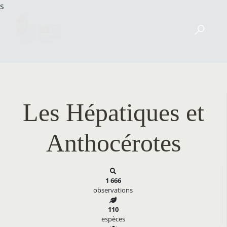
s
Les Hépatiques et
Anthocérotes
1 666
observations
110
espèces