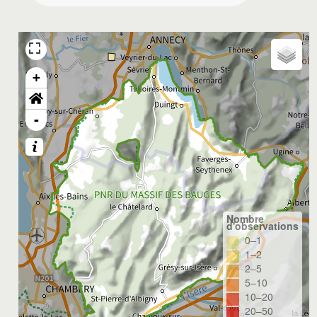
+
-
Nombre
d'observations
0–1
1–2
2–5
5–10
10–20
20–50