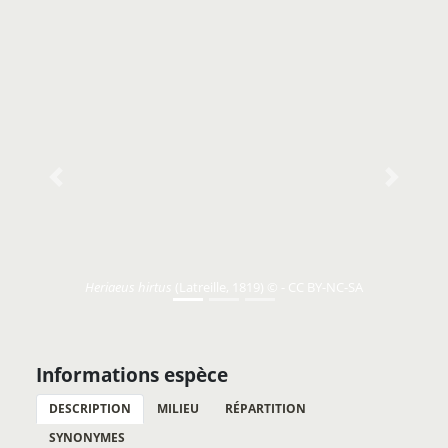
Previous
Next
Heriaeus hirtus
(Latreille, 1819) © - CC BY-NC-SA
Informations espèce
DESCRIPTION
MILIEU
RÉPARTITION
SYNONYMES