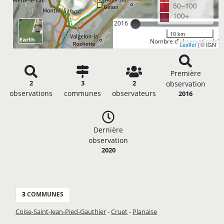
50–100
100+
2016
10 km
Nombre d'observation(s): 
Leaflet
| © IGN
Première
2
3
2
observation
observations
communes
observateurs
2016
Dernière
observation
2020
3
COMMUNES
Coise-Saint-Jean-Pied-Gauthier
-
Cruet
-
Planaise