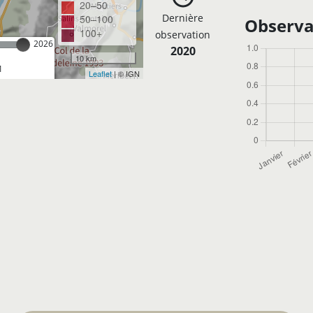
20–50
Dernière
50–100
Observa
100+
observation
2026
2020
10 km
1
Leaflet
| © IGN