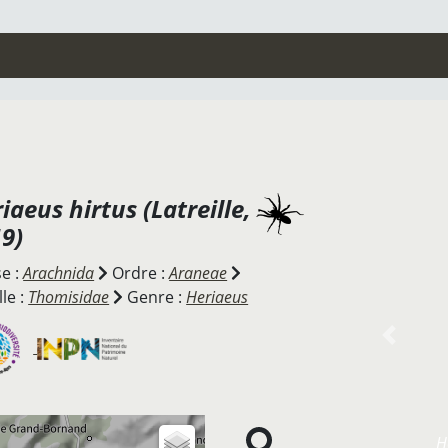
iaeus hirtus
(Latreille,
9)
se :
Arachnida
Ordre :
Araneae
le :
Thomisidae
Genre :
Heriaeus
Previou
H