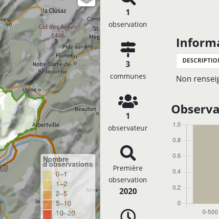
1
observation
Inform
DESCRIPTIO
3
communes
Non rensei
Observat
1
observateur
Nombre
d'observations
Première
0–1
observation
1–2
2020
2–5
5–10
10–20