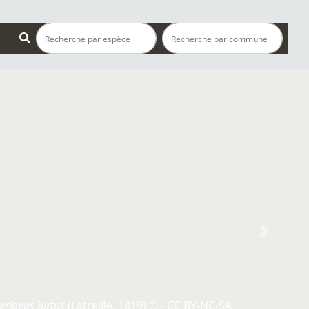
s
Next
eriaeus hirtus
(Latreille, 1819) © - CC BY-NC-SA