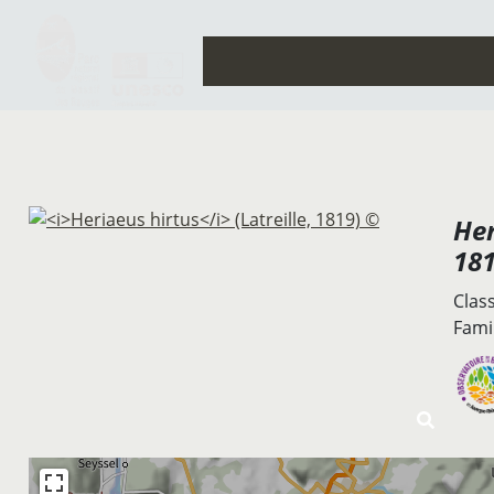
Her
181
Clas
Famil