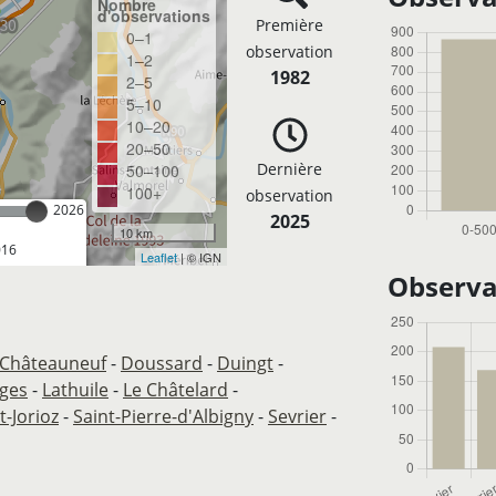
Nombre
d'observations
Première
0–1
observation
1–2
1982
2–5
5–10
10–20
20–50
Dernière
50–100
100+
observation
2026
2025
10 km
016
Leaflet
| © IGN
Observa
Châteauneuf
-
Doussard
-
Duingt
-
ges
-
Lathuile
-
Le Châtelard
-
t-Jorioz
-
Saint-Pierre-d'Albigny
-
Sevrier
-