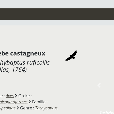
èbe castagneux
hybaptus ruficollis
llas, 1764)
Previou
se :
Aves
Ordre :
nicopteriformes
Famille :
cipedidae
Genre :
Tachybaptus
Tachybap