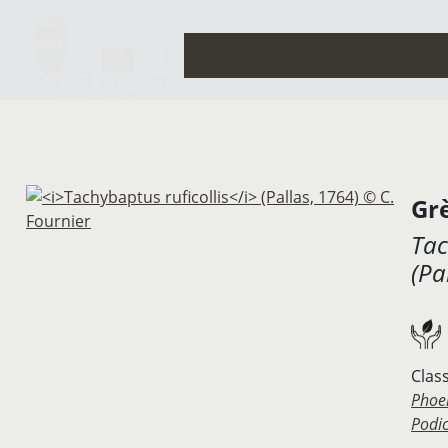
Gr
Tac
(Pa
Clas
Phoe
Podi