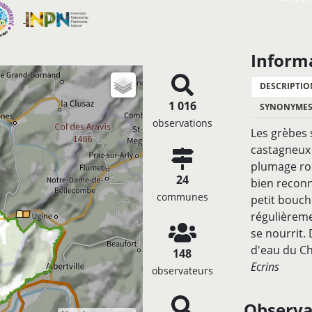
Inform
DESCRIPTIO
1 016
SYNONYME
observations
Les grèbes 
castagneux 
plumage rou
24
bien reconna
communes
petit boucho
régulièreme
se nourrit. 
d'eau du C
148
Ecrins
observateurs
Observat