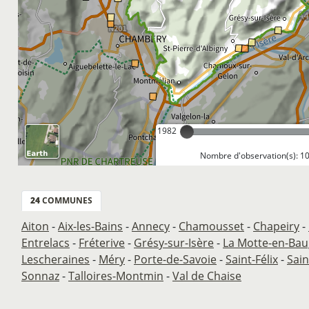
1982
Nombre d'observation(s): 1
24
COMMUNES
Aiton
-
Aix-les-Bains
-
Annecy
-
Chamousset
-
Chapeiry
-
Entrelacs
-
Fréterive
-
Grésy-sur-Isère
-
La Motte-en-Bau
Lescheraines
-
Méry
-
Porte-de-Savoie
-
Saint-Félix
-
Sain
Sonnaz
-
Talloires-Montmin
-
Val de Chaise