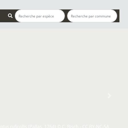
s
Next
tus ruficollis
(Pallas, 1764) © C. Bisch - CC BY-NC-SA