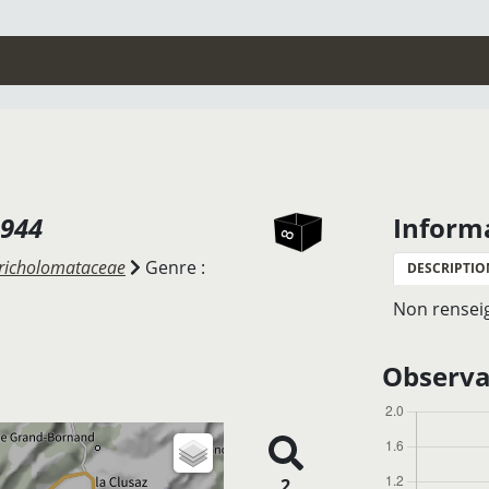
1944
Inform
richolomataceae
Genre :
DESCRIPTIO
Non rensei
Observat
2