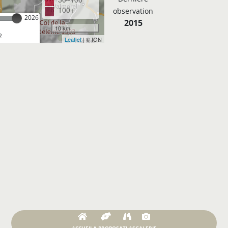
100+
observation
2026
2015
10 km
2
Leaflet
| © IGN