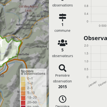
observations
1
commune
Observa
5
observateurs
Nombre
d'observations
Première
0–1
observation
1–2
2015
2–5
5–10
10–20
20–50
Dernière
50–100