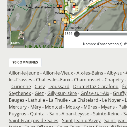
1866
Nombre d'observation(s): 6
70
COMMUNES
Aillon-le-Jeune
-
Aillon-le-Vieux
-
Aix-les-Bains
-
Alby-sur
les-Frasses
-
Challes-les-Eaux
-
Chamousset
-
Chapeiry
-
Curienne
-
Cusy
-
Doussard
-
Drumettaz-Clarafond
-
Éc
Seythenex
-
Giez
-
Gilly-sur-Isère
-
Grésy-sur-Aix
-
Gruffy
Bauges
-
Lathuile
-
La Thuile
-
Le Châtelard
-
Le Noyer
-
Mercury
-
Méry
-
Montcel
-
Mouxy
-
Mûres
-
Myans
-
Pal
Puygros
-
Quintal
-
Saint-Alban-Leysse
-
Sainte-Reine
-
S
Saint-François-de-Sales
-
Saint-Jean-d'Arvey
-
Saint-Jean