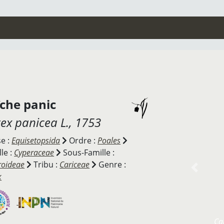
îche panic
ex panicea
L., 1753
se :
Equisetopsida
Ordre :
Poales
le :
Cyperaceae
Sous-Famille :
roideae
Tribu :
Cariceae
Genre :
Previou
x
Ca