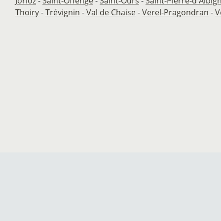
Jorioz
-
Saint-Offenge
-
Saint-Ours
-
Saint-Pierre-d'Albig
Thoiry
-
Trévignin
-
Val de Chaise
-
Verel-Pragondran
-
V