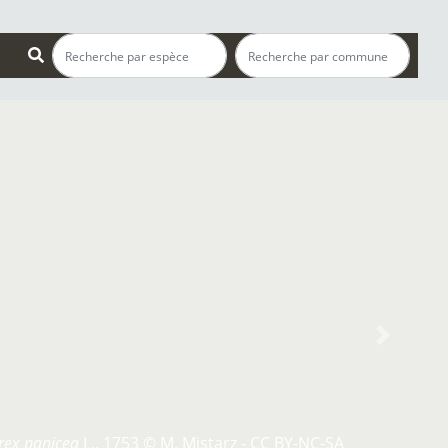
s
Next
rex panicea
L., 1753 © M. Mistarz - CC BY-NC-SA