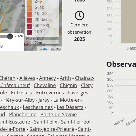
2–5
5–10
10–20
20–50
Dernière
50–100
100+
observation
2026
2025
10 km
98
Leaflet
| © IGN
Observa
-Chéran
-
Allèves
-
Annecy
-
Arith
-
Chainaz-
-
Châteauneuf
-
Chevaline
-
Chignin
-
Cléry
ole
-
Entrelacs
-
Entrevernes
-
Faverges-
-
Héry-sur-Alby
-
Jarsy
-
La Motte-en-
Leschaux
-
Lescheraines
-
Les Déserts
-
lud
-
Plancherine
-
Porte-de-Savoie
-
aint-Eustache
-
Saint-Félix
-
Saint-Ferréol
-
-de-la-Porte
-
Saint-Jeoire-Prieuré
-
Saint-