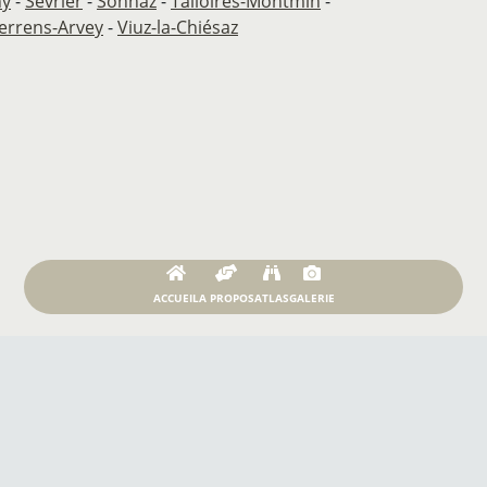
ny
-
Sevrier
-
Sonnaz
-
Talloires-Montmin
-
errens-Arvey
-
Viuz-la-Chiésaz