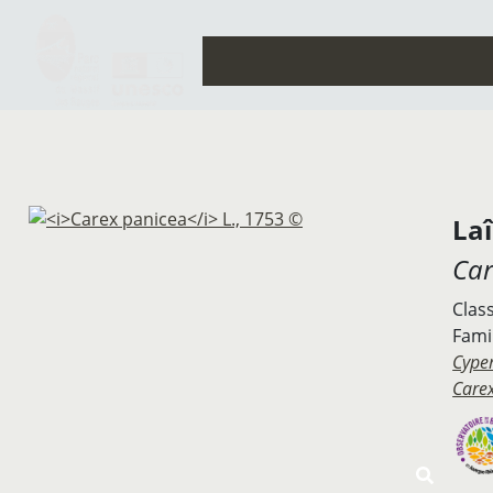
La
Car
Clas
Famil
Cype
Care