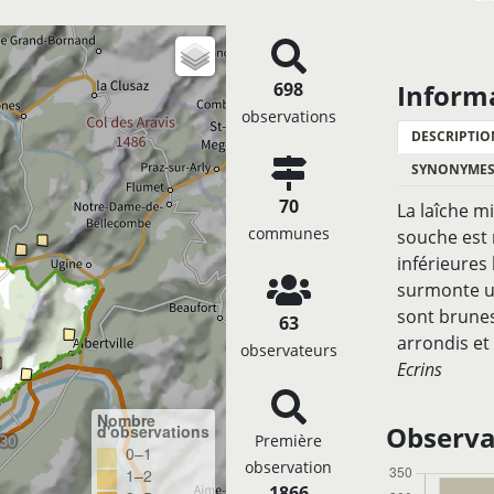
698
Inform
observations
DESCRIPTIO
SYNONYME
70
La laîche m
communes
souche est 
inférieures
surmonte un
sont brunes
63
arrondis et
observateurs
Ecrins
Nombre
Observat
d'observations
Première
0–1
observation
1–2
1866