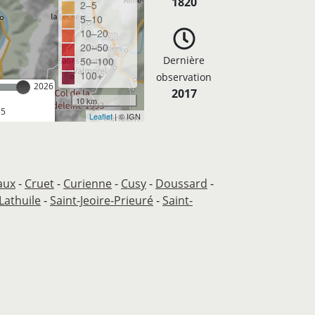
1820
2–5
5–10
10–20
20–50
Dernière
50–100
100+
observation
2026
2017
10 km
35
Leaflet
| © IGN
aux
-
Cruet
-
Curienne
-
Cusy
-
Doussard
-
Lathuile
-
Saint-Jeoire-Prieuré
-
Saint-