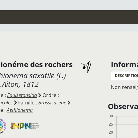
hionéme des rochers
Inform
hionema saxatile
(L.)
DESCRIPTIO
.Aiton, 1812
Non rensei
se :
Equisetopsida
Ordre :
icales
Famille :
Brassicaceae
Observat
e :
Aethionema