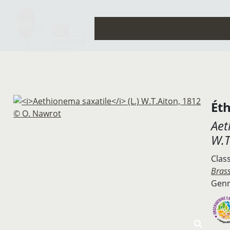
Ét
Aet
W.T
Clas
Brass
Genr