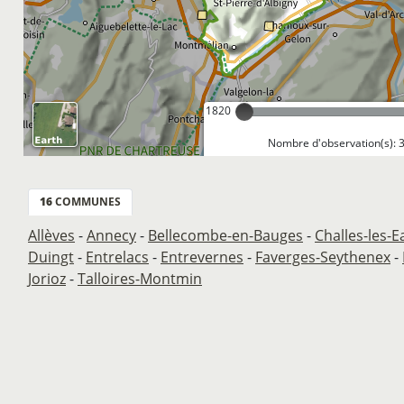
1820
Nombre d'observation(s): 
16
COMMUNES
Allèves
-
Annecy
-
Bellecombe-en-Bauges
-
Challes-les-E
Duingt
-
Entrelacs
-
Entrevernes
-
Faverges-Seythenex
-
Jorioz
-
Talloires-Montmin