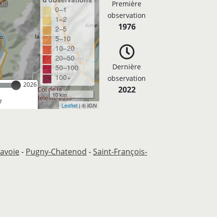
Première
0–1
observation
1–2
1976
2–5
5–10
10–20
20–50
Dernière
50–100
100+
observation
2026
2022
10 km
7
Leaflet
| © IGN
avoie
-
Pugny-Chatenod
-
Saint-François-