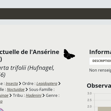
tuelle de l'Ansérine
Inform
)
DESCRIPTIO
rta trifolii
(Hufnagel,
Non rensei
6)
se :
Insecta
Ordre :
Lepidoptera
Observat
le :
Noctuidae
Sous-Famille :
uinae
Tribu :
Hadenini
Genre :
ta