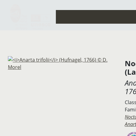
Noc
(La
Ana
176
Clas
Famil
Noct
Anar