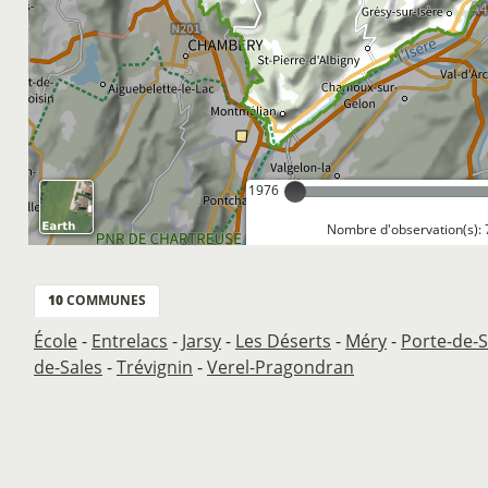
1976
Nombre d'observation(s): 
10
COMMUNES
École
-
Entrelacs
-
Jarsy
-
Les Déserts
-
Méry
-
Porte-de-S
de-Sales
-
Trévignin
-
Verel-Pragondran