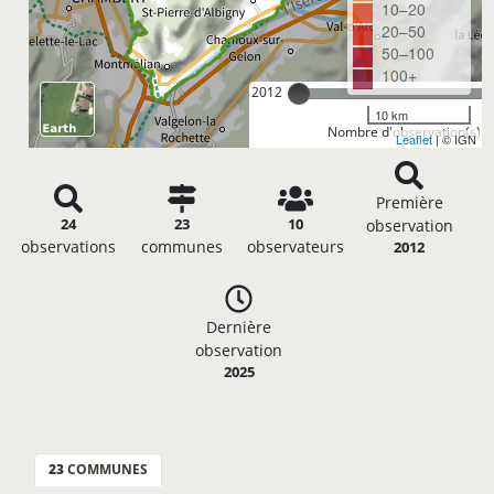
10–20
20–50
50–100
100+
2012
10 km
Nombre d'observation(s): 
Leaflet
| © IGN
Première
24
23
10
observation
observations
communes
observateurs
2012
Dernière
observation
2025
23
COMMUNES