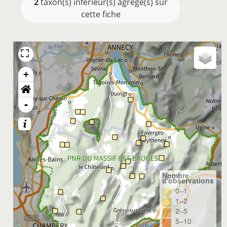
2
taxon(s) inférieur(s) agrégé(s) sur
cette fiche
+
-
Nombre
d'observations
0–1
1–2
2–5
5–10