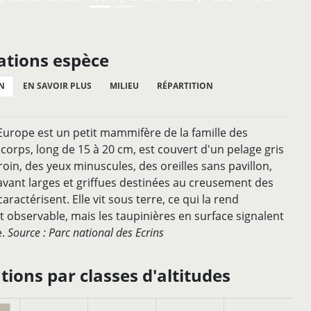
ations espèce
N
EN SAVOIR PLUS
MILIEU
RÉPARTITION
S
Europe est un petit mammifère de la famille des
e corps, long de 15 à 20 cm, est couvert d'un pelage gris
roin, des yeux minuscules, des oreilles sans pavillon,
avant larges et griffues destinées au creusement des
 caractérisent. Elle vit sous terre, ce qui la rend
nt observable, mais les taupinières en surface signalent
e.
Source : Parc national des Ecrins
ions par classes d'altitudes