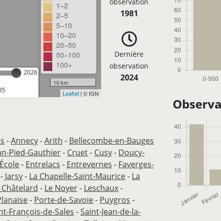
observation
1–2
1981
2–5
5–10
10–20
20–50
Dernière
50–100
100+
observation
2026
2024
10 km
85
Leaflet
| © IGN
Observa
es
-
Annecy
-
Arith
-
Bellecombe-en-Bauges
an-Pied-Gauthier
-
Cruet
-
Cusy
-
Doucy-
École
-
Entrelacs
-
Entrevernes
-
Faverges-
-
Jarsy
-
La Chapelle-Saint-Maurice
-
La
 Châtelard
-
Le Noyer
-
Leschaux
-
Planaise
-
Porte-de-Savoie
-
Puygros
-
nt-François-de-Sales
-
Saint-Jean-de-la-