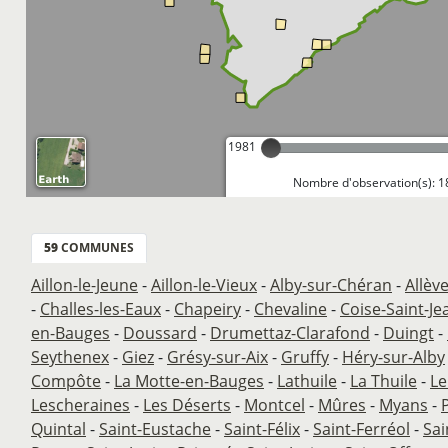
1981
Nombre d'observation(s): 1
59
COMMUNES
Aillon-le-Jeune
-
Aillon-le-Vieux
-
Alby-sur-Chéran
-
Allèv
-
Challes-les-Eaux
-
Chapeiry
-
Chevaline
-
Coise-Saint-Je
en-Bauges
-
Doussard
-
Drumettaz-Clarafond
-
Duingt
-
Seythenex
-
Giez
-
Grésy-sur-Aix
-
Gruffy
-
Héry-sur-Alby
Compôte
-
La Motte-en-Bauges
-
Lathuile
-
La Thuile
-
Le
Lescheraines
-
Les Déserts
-
Montcel
-
Mûres
-
Myans
-
Quintal
-
Saint-Eustache
-
Saint-Félix
-
Saint-Ferréol
-
Sai