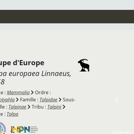
upe d'Europe
pa europaea
Linnaeus,
58
se :
Mammalia
Ordre :
otyphla
Famille :
Talpidae
Sous-
Previou
le :
Talpinae
Tribu :
Talpini
e :
Talpa
Talpa eur