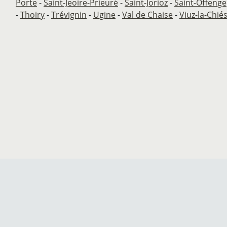
Porte
-
Saint-Jeoire-Prieuré
-
Saint-Jorioz
-
Saint-Offenge
-
Thoiry
-
Trévignin
-
Ugine
-
Val de Chaise
-
Viuz-la-Chié