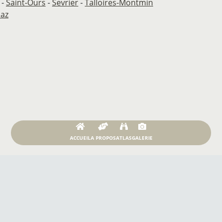
-
Saint-Ours
-
Sevrier
-
Talloires-Montmin
saz