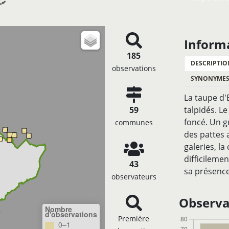
Inform
185
DESCRIPTIO
observations
SYNONYME
La taupe d'
59
talpidés. L
foncé. Un g
communes
des pattes 
galeries, la
difficileme
43
sa présenc
observateurs
Observat
Nombre
d'observations
Première
0–1