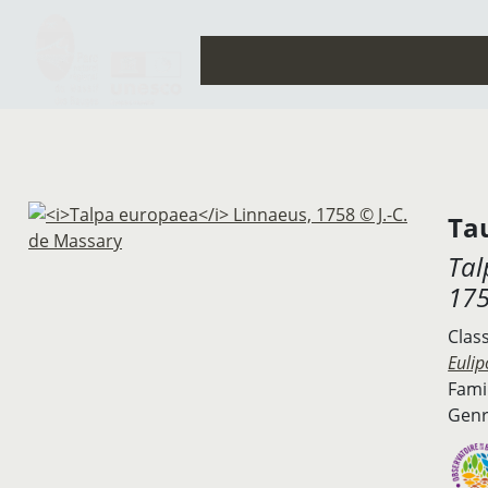
Ta
Tal
17
Clas
Eulip
Famil
Genr