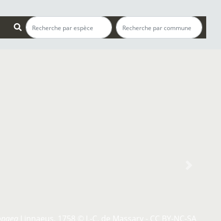
s
Next
opaea
Linnaeus, 1758 © J.-C. de Massary - CC BY-NC-SA