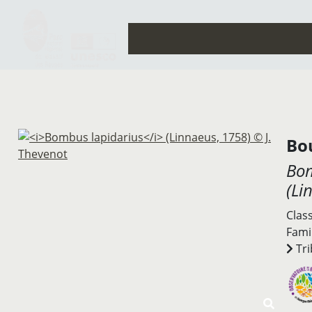
Bo
Bom
(Li
Clas
Famil
Tri