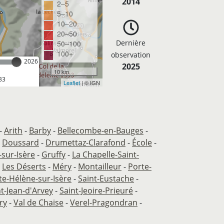
2014
2–5
5–10
10–20
20–50
Dernière
50–100
100+
observation
2026
2025
10 km
33
Leaflet
| © IGN
-
Arith
-
Barby
-
Bellecombe-en-Bauges
-
-
Doussard
-
Drumettaz-Clarafond
-
École
-
-sur-Isère
-
Gruffy
-
La Chapelle-Saint-
-
Les Déserts
-
Méry
-
Montailleur
-
Porte-
te-Hélène-sur-Isère
-
Saint-Eustache
-
nt-Jean-d'Arvey
-
Saint-Jeoire-Prieuré
-
ry
-
Val de Chaise
-
Verel-Pragondran
-