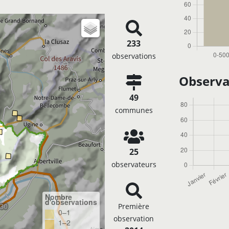
233
observations
Observa
49
communes
25
observateurs
Nombre
d'observations
Première
0–1
observation
1–2