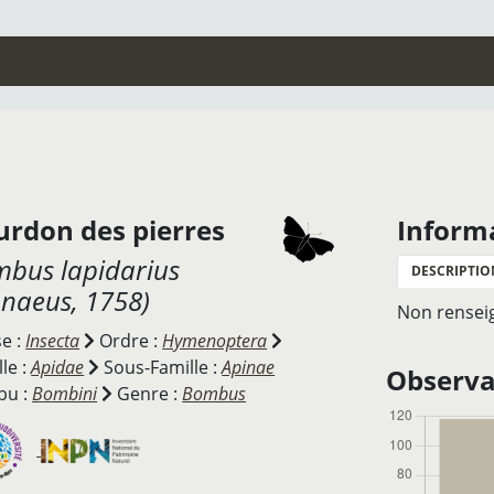
urdon des pierres
Inform
bus lapidarius
DESCRIPTIO
nnaeus, 1758)
Non rensei
se :
Insecta
Ordre :
Hymenoptera
le :
Apidae
Sous-Famille :
Apinae
Observat
bu :
Bombini
Genre :
Bombus