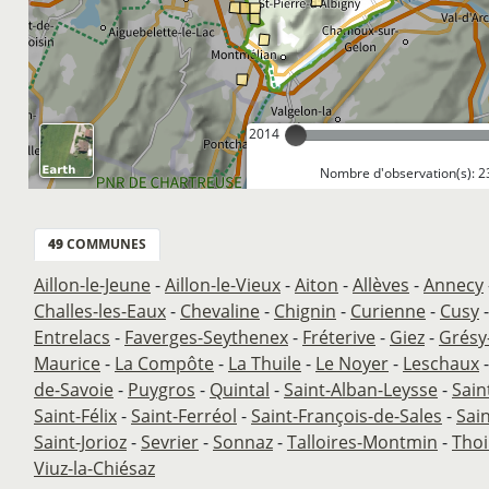
2014
Nombre d'observation(s): 2
49
COMMUNES
Aillon-le-Jeune
-
Aillon-le-Vieux
-
Aiton
-
Allèves
-
Annecy
Challes-les-Eaux
-
Chevaline
-
Chignin
-
Curienne
-
Cusy
Entrelacs
-
Faverges-Seythenex
-
Fréterive
-
Giez
-
Grésy
Maurice
-
La Compôte
-
La Thuile
-
Le Noyer
-
Leschaux
de-Savoie
-
Puygros
-
Quintal
-
Saint-Alban-Leysse
-
Sain
Saint-Félix
-
Saint-Ferréol
-
Saint-François-de-Sales
-
Sai
Saint-Jorioz
-
Sevrier
-
Sonnaz
-
Talloires-Montmin
-
Thoi
Viuz-la-Chiésaz