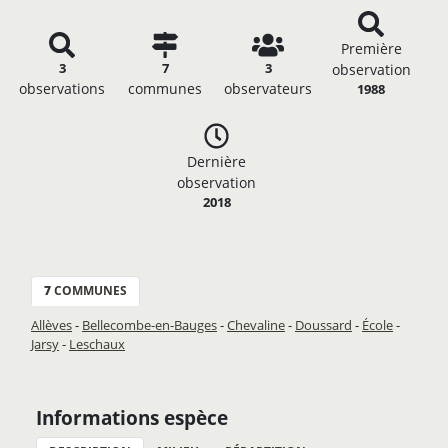
Première
3
7
3
observation
observations
communes
observateurs
1988
Dernière
observation
2018
7
COMMUNES
Allèves
-
Bellecombe-en-Bauges
-
Chevaline
-
Doussard
-
École
-
Jarsy
-
Leschaux
Informations espèce