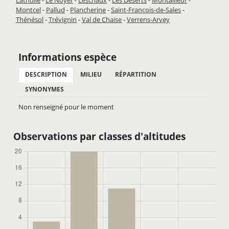
Montcel
-
Pallud
-
Plancherine
-
Saint-François-de-Sales
-
Thénésol
-
Trévignin
-
Val de Chaise
-
Verrens-Arvey
Informations espèce
DESCRIPTION
MILIEU
RÉPARTITION
SYNONYMES
Non renseigné pour le moment
Observations par classes d'altitudes