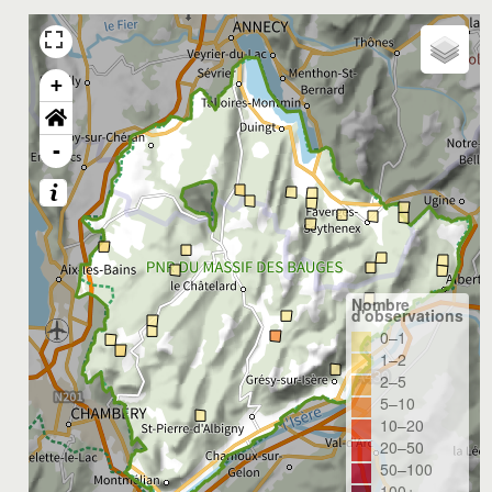
+
-
Nombre
d'observations
0–1
1–2
2–5
5–10
10–20
20–50
50–100
100+