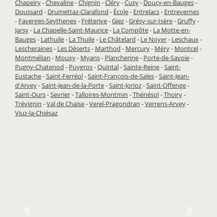
Chapeiry
-
Chevaline
-
Chignin
-
Cléry
-
Cusy
-
Doucy-en-Bauges
-
Doussard
-
Drumettaz-Clarafond
-
École
-
Entrelacs
-
Entrevernes
-
Faverges-Seythenex
-
Fréterive
-
Giez
-
Grésy-sur-Isère
-
Gruffy
-
Jarsy
-
La Chapelle-Saint-Maurice
-
La Compôte
-
La Motte-en-
Bauges
-
Lathuile
-
La Thuile
-
Le Châtelard
-
Le Noyer
-
Leschaux
-
Lescheraines
-
Les Déserts
-
Marthod
-
Mercury
-
Méry
-
Montcel
-
Montmélian
-
Mouxy
-
Myans
-
Plancherine
-
Porte-de-Savoie
-
Pugny-Chatenod
-
Puygros
-
Quintal
-
Sainte-Reine
-
Saint-
Eustache
-
Saint-Ferréol
-
Saint-François-de-Sales
-
Saint-Jean-
d'Arvey
-
Saint-Jean-de-la-Porte
-
Saint-Jorioz
-
Saint-Offenge
-
Saint-Ours
-
Sevrier
-
Talloires-Montmin
-
Thénésol
-
Thoiry
-
Trévignin
-
Val de Chaise
-
Verel-Pragondran
-
Verrens-Arvey
-
Viuz-la-Chiésaz
Previous
Next