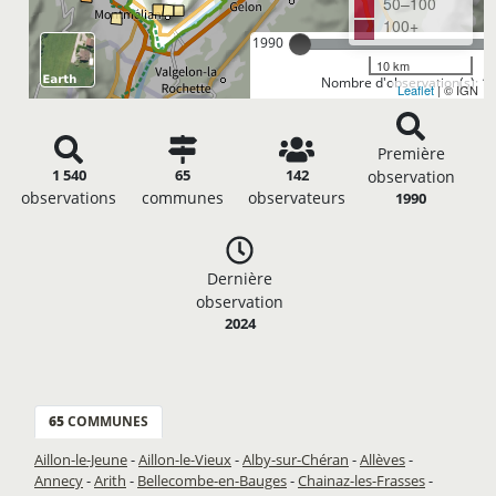
50–100
100+
1990
10 km
Nombre d'observation(s): 1
Leaflet
| © IGN
Première
1 540
65
142
observation
observations
communes
observateurs
1990
Dernière
observation
2024
65
COMMUNES
Aillon-le-Jeune
-
Aillon-le-Vieux
-
Alby-sur-Chéran
-
Allèves
-
Annecy
-
Arith
-
Bellecombe-en-Bauges
-
Chainaz-les-Frasses
-