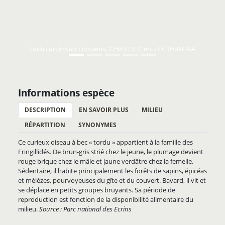
Loxia curvirostra
Linnaeus, 1758 © R. Clerc - CC BY-NC-SA
Informations espèce
DESCRIPTION
EN SAVOIR PLUS
MILIEU
RÉPARTITION
SYNONYMES
Ce curieux oiseau à bec « tordu » appartient à la famille des
Fringillidés. De brun-gris strié chez le jeune, le plumage devient
rouge brique chez le mâle et jaune verdâtre chez la femelle.
Sédentaire, il habite principalement les forêts de sapins, épicéas
et mélèzes, pourvoyeuses du gîte et du couvert. Bavard, il vit et
se déplace en petits groupes bruyants. Sa période de
reproduction est fonction de la disponibilité alimentaire du
milieu.
Source : Parc national des Ecrins