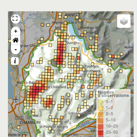
+
-
Nombre
d'observations
0–1
1–2
2–5
5–10
10–20
20–50