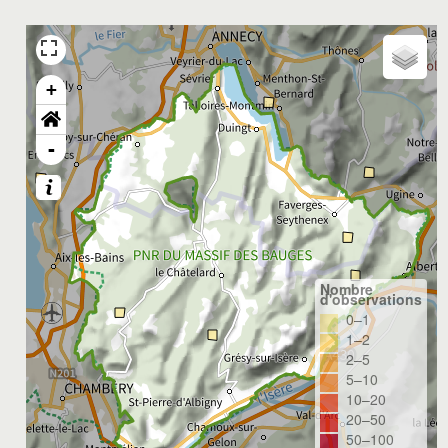
+
-
Nombre
d'observations
0–1
1–2
2–5
5–10
10–20
20–50
50–100