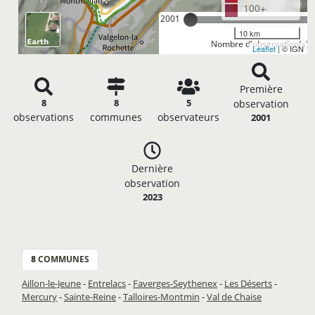
100+
2001
10 km
Nombre d'observation(s): 
Leaflet
| © IGN
Première
8
8
5
observation
observations
communes
observateurs
2001
Dernière
observation
2023
8
COMMUNES
Aillon-le-Jeune
-
Entrelacs
-
Faverges-Seythenex
-
Les Déserts
-
Mercury
-
Sainte-Reine
-
Talloires-Montmin
-
Val de Chaise