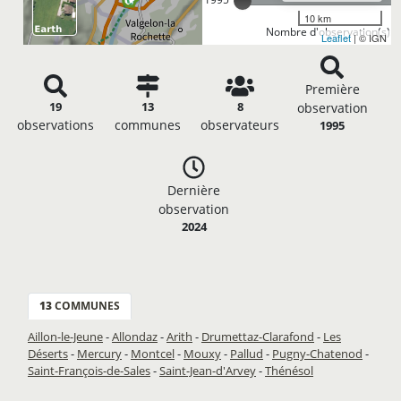
10 km
Nombre d'observation(s): 
Leaflet
| © IGN
Première
19
13
8
observation
observations
communes
observateurs
1995
Dernière
observation
2024
13
COMMUNES
Aillon-le-Jeune
-
Allondaz
-
Arith
-
Drumettaz-Clarafond
-
Les
Déserts
-
Mercury
-
Montcel
-
Mouxy
-
Pallud
-
Pugny-Chatenod
-
Saint-François-de-Sales
-
Saint-Jean-d'Arvey
-
Thénésol