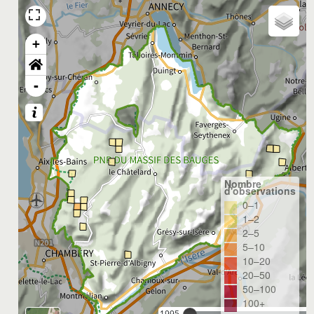
+
-
Nombre
d'observations
0–1
1–2
2–5
5–10
10–20
20–50
50–100
100+
1995