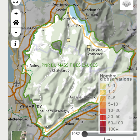
+
-
Nombre
d'observations
0–1
1–2
2–5
5–10
10–20
20–50
50–100
100+
1982