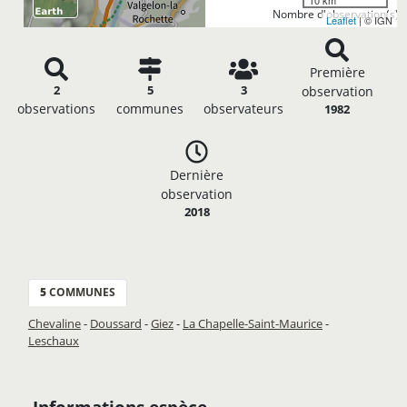
10 km
Nombre d'observation(s): 
Leaflet
| © IGN
Première
2
5
3
observation
observations
communes
observateurs
1982
Dernière
observation
2018
5
COMMUNES
Chevaline
-
Doussard
-
Giez
-
La Chapelle-Saint-Maurice
-
Leschaux