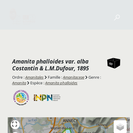
Amanita phalloides
var.
alba
Costantin & L.M.Dufour, 1895
Ordre :
Amanitales
Famille :
Amanitaceae
Genre :
Amanita
Espèce :
Amanita phalloides