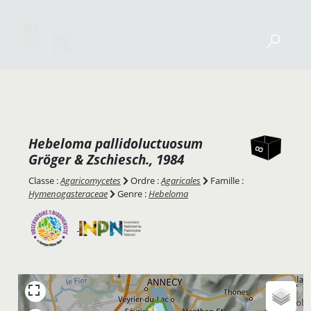
Hebeloma pallidoluctuosum
Gröger & Zschiesch., 1984
Classe :
Agaricomycetes
Ordre :
Agaricales
Famille :
Hymenogasteraceae
Genre :
Hebeloma