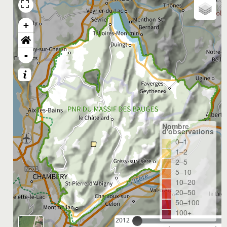
+
-
Nombre
d'observations
0–1
1–2
2–5
5–10
10–20
20–50
50–100
100+
2012