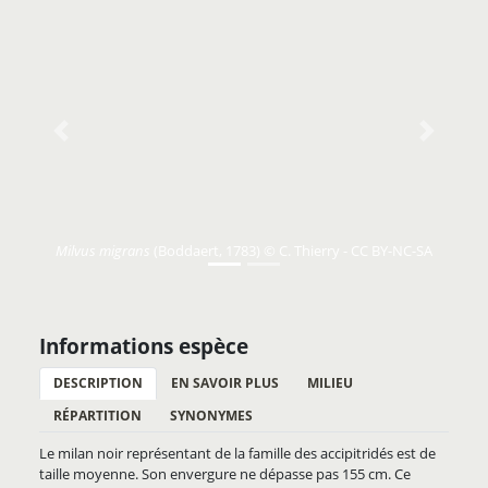
Previous
Next
Milvus migrans
(Boddaert, 1783) © C. Thierry - CC BY-NC-SA
Informations espèce
DESCRIPTION
EN SAVOIR PLUS
MILIEU
RÉPARTITION
SYNONYMES
Le milan noir représentant de la famille des accipitridés est de
taille moyenne. Son envergure ne dépasse pas 155 cm. Ce