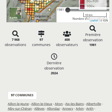
50–100
100+
1981
10 km
Nombre d'observation(s): 7
Leaflet
| © IGN
Première
7 968
97
408
observation
observations
communes
observateurs
1981
Dernière
observation
2024
97
COMMUNES
Aillon-le-Jeune
-
Aillon-le-Vieux
-
Aiton
-
Aix-les-Bains
-
Albertville
-
Alby-sur-Chéran
-
Allèves
-
Allondaz
-
Annecy
-
Arbin
-
Arith
-