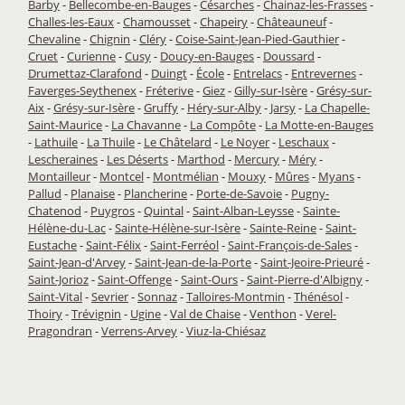
Barby
-
Bellecombe-en-Bauges
-
Césarches
-
Chainaz-les-Frasses
-
Challes-les-Eaux
-
Chamousset
-
Chapeiry
-
Châteauneuf
-
Chevaline
-
Chignin
-
Cléry
-
Coise-Saint-Jean-Pied-Gauthier
-
Cruet
-
Curienne
-
Cusy
-
Doucy-en-Bauges
-
Doussard
-
Drumettaz-Clarafond
-
Duingt
-
École
-
Entrelacs
-
Entrevernes
-
Faverges-Seythenex
-
Fréterive
-
Giez
-
Gilly-sur-Isère
-
Grésy-sur-
Aix
-
Grésy-sur-Isère
-
Gruffy
-
Héry-sur-Alby
-
Jarsy
-
La Chapelle-
Saint-Maurice
-
La Chavanne
-
La Compôte
-
La Motte-en-Bauges
-
Lathuile
-
La Thuile
-
Le Châtelard
-
Le Noyer
-
Leschaux
-
Lescheraines
-
Les Déserts
-
Marthod
-
Mercury
-
Méry
-
Montailleur
-
Montcel
-
Montmélian
-
Mouxy
-
Mûres
-
Myans
-
Pallud
-
Planaise
-
Plancherine
-
Porte-de-Savoie
-
Pugny-
Chatenod
-
Puygros
-
Quintal
-
Saint-Alban-Leysse
-
Sainte-
Hélène-du-Lac
-
Sainte-Hélène-sur-Isère
-
Sainte-Reine
-
Saint-
Eustache
-
Saint-Félix
-
Saint-Ferréol
-
Saint-François-de-Sales
-
Saint-Jean-d'Arvey
-
Saint-Jean-de-la-Porte
-
Saint-Jeoire-Prieuré
-
Saint-Jorioz
-
Saint-Offenge
-
Saint-Ours
-
Saint-Pierre-d'Albigny
-
Saint-Vital
-
Sevrier
-
Sonnaz
-
Talloires-Montmin
-
Thénésol
-
Thoiry
-
Trévignin
-
Ugine
-
Val de Chaise
-
Venthon
-
Verel-
Pragondran
-
Verrens-Arvey
-
Viuz-la-Chiésaz