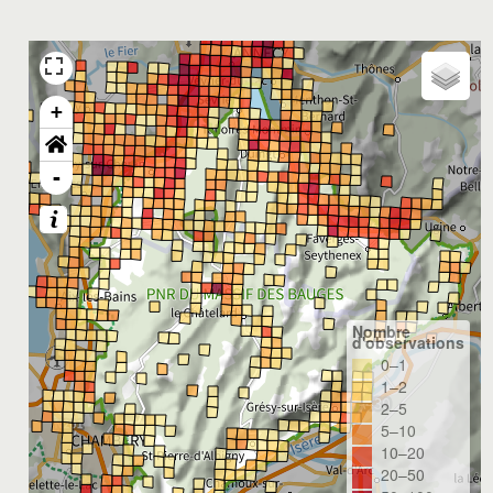
+
-
Nombre
d'observations
0–1
1–2
2–5
5–10
10–20
20–50