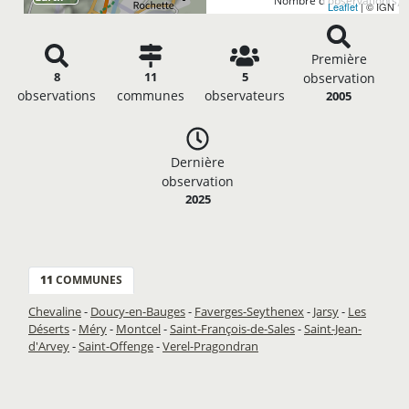
Nombre d'observation(s): 
Leaflet
| © IGN
Première
8
11
5
observation
observations
communes
observateurs
2005
Dernière
observation
2025
11
COMMUNES
Chevaline
-
Doucy-en-Bauges
-
Faverges-Seythenex
-
Jarsy
-
Les
Déserts
-
Méry
-
Montcel
-
Saint-François-de-Sales
-
Saint-Jean-
d'Arvey
-
Saint-Offenge
-
Verel-Pragondran