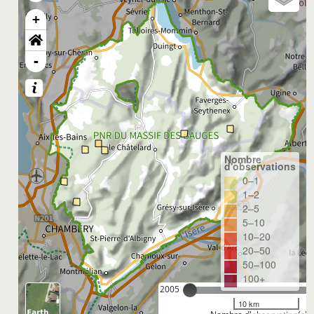
+
-
Nombre
d'observations
0–1
1–2
2–5
5–10
10–20
20–50
50–100
100+
2005
10 km