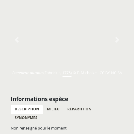
Previous
Next
Pammene aurana
(Fabricius, 1775) © F. Michalke - CC BY-NC-SA
Informations espèce
DESCRIPTION
MILIEU
RÉPARTITION
SYNONYMES
Non renseigné pour le moment