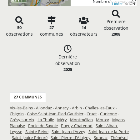
Nombre d'observation(s): 
Leaflet
| © IGN
Première
50
27
14
observation
observations
communes
observateurs
2008
Dernière
observation
2025
27
COMMUNES
Aix-les-Bains
-
Allondaz
-
Annecy
-
Arbin
-
Challes-les-Eaux
-
Chignin
-
Coise-Saint-Jean-Pied-Gauthier
-
Cruet
-
Curienne
-
Grésy-sur-Aix
-
La Thuile
-
Méry
-
Montmélian
-
Mouxy
-
Myans
-
Planaise
-
Porte-de-Savoie
-
Pugny-Chatenod
-
Saint-Alban-
Leysse
-
Sainte-Reine
-
Saint-Jean-d'Arvey
-
Saint-Jean-de-la-Porte
-
Saint-Jeoire-Prieuré
-
Saint-Pierre-d'Albigny
-
Sonnaz
-
Thénésol
-