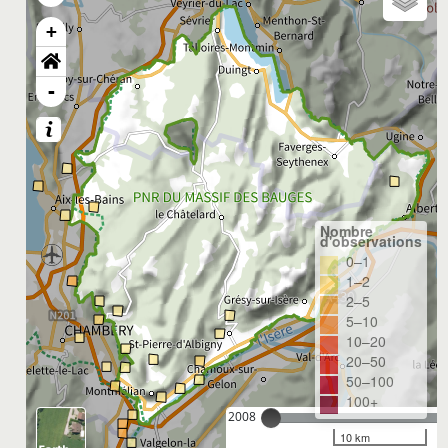
+
-
Nombre
d'observations
0–1
1–2
2–5
5–10
10–20
20–50
50–100
100+
2008
10 km