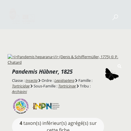
Pandemis
Hübner, 1825
Classe :
Insecta
Ordre :
Lepidoptera
Famille :
Tortricidae
Sous-Famille :
Tortricinae
Tribu :
Archipini
4
taxon(s) inférieur(s) agrégé(s) sur
cette fiche