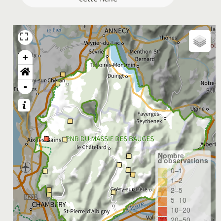
+
-
Nombre
d'observations
0–1
1–2
2–5
5–10
10–20
20–50