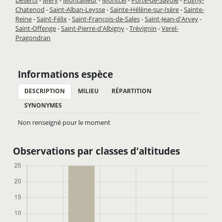
Chatenod
-
Saint-Alban-Leysse
-
Sainte-Hélène-sur-Isère
-
Sainte-
Reine
-
Saint-Félix
-
Saint-François-de-Sales
-
Saint-Jean-d'Arvey
-
Saint-Offenge
-
Saint-Pierre-d'Albigny
-
Trévignin
-
Verel-
Pragondran
Informations espèce
DESCRIPTION
MILIEU
RÉPARTITION
SYNONYMES
Non renseigné pour le moment
Observations par classes d'altitudes