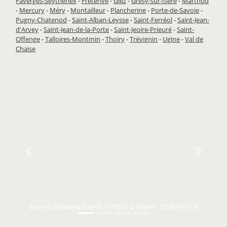
Faverges-Seythenex
-
Fréterive
-
Giez
-
Grésy-sur-Isère
-
Marthod
-
Mercury
-
Méry
-
Montailleur
-
Plancherine
-
Porte-de-Savoie
-
Pugny-Chatenod
-
Saint-Alban-Leysse
-
Saint-Ferréol
-
Saint-Jean-
d'Arvey
-
Saint-Jean-de-la-Porte
-
Saint-Jeoire-Prieuré
-
Saint-
Offenge
-
Talloires-Montmin
-
Thoiry
-
Trévignin
-
Ugine
-
Val de
Chaise
Previous
Next
Erannis defoliaria
(Clerck, 1759) © D. Morel - CC BY-NC-SA