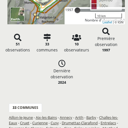
100+
1997
10 km
Nombre d'observation(s): 
Leaflet
| © IGN
Première
51
33
10
observation
observations
communes
observateurs
1997
Dernière
observation
2024
33
COMMUNES
Aillon-le-Jeune
-
Aix-les-Bains
-
Annecy
-
Arith
-
Barby
-
Challes-les-
Eaux
-
Cruet
-
Curienne
-
Cusy
-
Drumettaz-Clarafond
-
Entrelacs
-