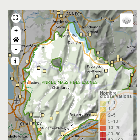
+
-
Nombre
d'observations
0–1
1–2
2–5
5–10
10–20
20–50
50–100