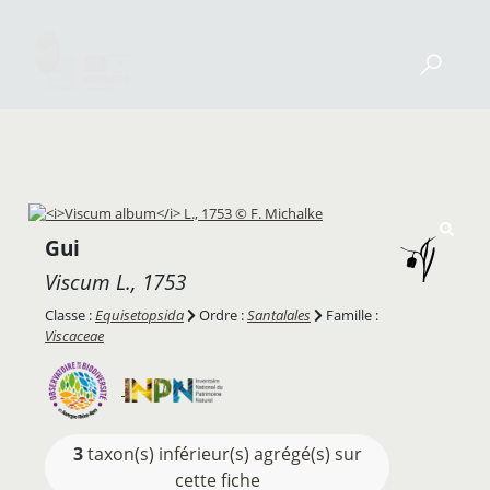
Gui
Viscum
L., 1753
Classe :
Equisetopsida
Ordre :
Santalales
Famille :
Viscaceae
3
taxon(s) inférieur(s) agrégé(s) sur
cette fiche