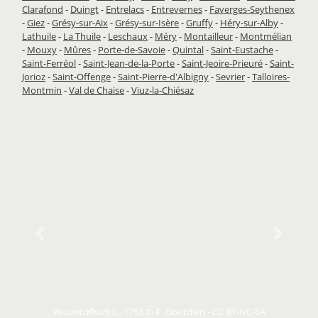
Clarafond
-
Duingt
-
Entrelacs
-
Entrevernes
-
Faverges-Seythenex
-
Giez
-
Grésy-sur-Aix
-
Grésy-sur-Isère
-
Gruffy
-
Héry-sur-Alby
-
Lathuile
-
La Thuile
-
Leschaux
-
Méry
-
Montailleur
-
Montmélian
-
Mouxy
-
Mûres
-
Porte-de-Savoie
-
Quintal
-
Saint-Eustache
-
Saint-Ferréol
-
Saint-Jean-de-la-Porte
-
Saint-Jeoire-Prieuré
-
Saint-
Jorioz
-
Saint-Offenge
-
Saint-Pierre-d'Albigny
-
Sevrier
-
Talloires-
Montmin
-
Val de Chaise
-
Viuz-la-Chiésaz
Previous
Next
Viscum album
L., 1753 © P. Gourdain - CC BY-NC-SA