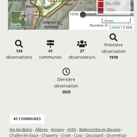
50–100
100+
1978
10 km
Nombre d'observation(s): 1
Leaflet
| © IGN
Première
124
41
27
observation
observations
communes
observateurs
1978
Dernière
observation
2025
41
COMMUNES
Aix-les-Bains
-
Allèves
-
Annecy
-
Arith
-
Bellecombe-en-Bauges
-
Challes-les-Eaux
-
Chapeiry
-
Cruet
-
Cusy
-
Doussard
-
Drumettaz-