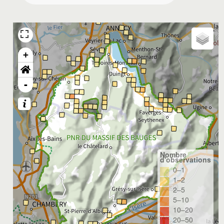
+
-
Nombre
d'observations
0–1
1–2
2–5
5–10
10–20
20–50