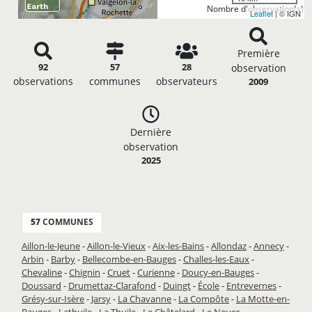
Nombre d'observation(s): 
Leaflet
| © IGN
Première
92
57
28
observation
observations
communes
observateurs
2009
Dernière
observation
2025
57
COMMUNES
Aillon-le-Jeune
-
Aillon-le-Vieux
-
Aix-les-Bains
-
Allondaz
-
Annecy
-
Arbin
-
Barby
-
Bellecombe-en-Bauges
-
Challes-les-Eaux
-
Chevaline
-
Chignin
-
Cruet
-
Curienne
-
Doucy-en-Bauges
-
Doussard
-
Drumettaz-Clarafond
-
Duingt
-
École
-
Entrevernes
-
Grésy-sur-Isère
-
Jarsy
-
La Chavanne
-
La Compôte
-
La Motte-en-
Bauges
-
Lathuile
-
La Thuile
-
Le Châtelard
-
Le Noyer
-