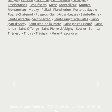
Lescheraines
-
Les Déserts
-
Méry
-
Montailleur
-
Montcel
-
Montmélian
-
Mouxy
-
Pallud
-
Plancherine
-
Porte-de-Savoie
-
Pugny-Chatenod
-
Puygros
-
Saint-Alban-Leysse
-
Sainte-Reine
-
Saint-Eustache
-
Saint-Ferréol
-
Saint-François-de-Sales
-
Saint-
Jean-d'Arvey
-
Saint-Jean-de-la-Porte
-
Saint-Jeoire-Prieuré
-
Saint-
Jorioz
-
Saint-Offenge
-
Saint-Pierre-d'Albigny
-
Sevrier
-
Sonnaz
-
Thénésol
-
Thoiry
-
Trévignin
-
Verel-Pragondran
Previous
Next
Diaea dorsata
(Fabricius, 1777) © A.M. Rantet-Poux - CC BY-NC-
SA