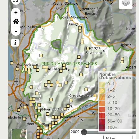
+
-
Nombre
d'observations
0–1
1–2
2–5
5–10
10–20
20–50
50–100
100+
2009
10 km