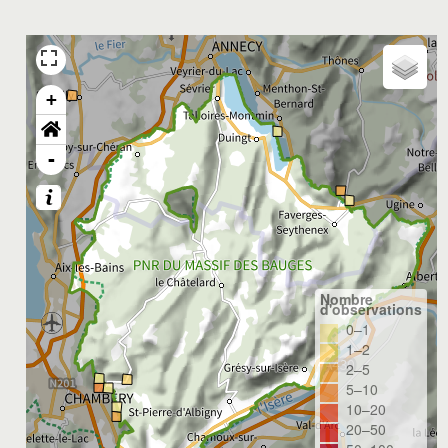
+
-
Nombre
d'observations
0–1
1–2
2–5
5–10
10–20
20–50