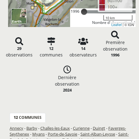
50–100
100+
1996
10 km
Nombre d'observation(s): 
Leaflet
| © IGN
Première
29
12
14
observation
observations
communes
observateurs
1996
Dernière
observation
2024
12
COMMUNES
Annecy
-
Barby
-
Challes-les-Eaux
-
Curienne
-
Duingt
-
Faverges-
Seythenex
-
Myans
-
Porte-de-Savoie
-
Saint-Alban-Leysse
-
Saint-