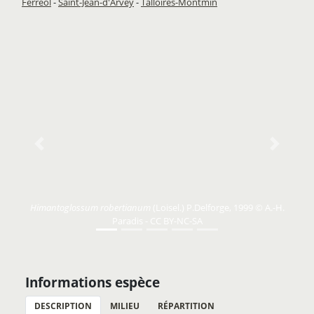
Ferréol
-
Saint-Jean-d'Arvey
-
Talloires-Montmin
Previous
Next
Himantoglossum robertianum
(Loisel.) P.Delforge, 1999 © A.-H.
Paradis - CC BY-NC-SA
Informations espèce
DESCRIPTION
MILIEU
RÉPARTITION