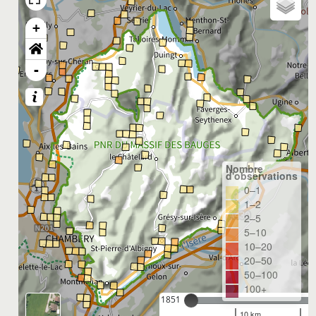
+
-
Nombre
d'observations
0–1
1–2
2–5
5–10
10–20
20–50
50–100
100+
1851
10 km