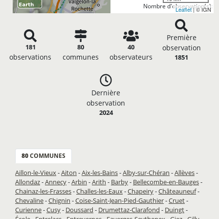
Nombre d'observation(s): 1
Leaflet
| © IGN
Première
181
80
40
observation
observations
communes
observateurs
1851
Dernière
observation
2024
80
COMMUNES
Aillon-le-Vieux
-
Aiton
-
Aix-les-Bains
-
Alby-sur-Chéran
-
Allèves
-
Allondaz
-
Annecy
-
Arbin
-
Arith
-
Barby
-
Bellecombe-en-Bauges
-
Chainaz-les-Frasses
-
Challes-les-Eaux
-
Chapeiry
-
Châteauneuf
-
Chevaline
-
Chignin
-
Coise-Saint-Jean-Pied-Gauthier
-
Cruet
-
Curienne
-
Cusy
-
Doussard
-
Drumettaz-Clarafond
-
Duingt
-
École
-
Entrelacs
-
Entrevernes
-
Faverges-Seythenex
-
Giez
-
Gilly-