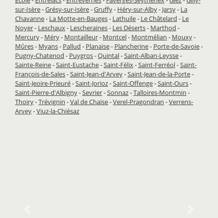
sur-Isère
-
Grésy-sur-Isère
-
Gruffy
-
Héry-sur-Alby
-
Jarsy
-
La
Chavanne
-
La Motte-en-Bauges
-
Lathuile
-
Le Châtelard
-
Le
Noyer
-
Leschaux
-
Lescheraines
-
Les Déserts
-
Marthod
-
Mercury
-
Méry
-
Montailleur
-
Montcel
-
Montmélian
-
Mouxy
-
Mûres
-
Myans
-
Pallud
-
Planaise
-
Plancherine
-
Porte-de-Savoie
-
Pugny-Chatenod
-
Puygros
-
Quintal
-
Saint-Alban-Leysse
-
Sainte-Reine
-
Saint-Eustache
-
Saint-Félix
-
Saint-Ferréol
-
Saint-
François-de-Sales
-
Saint-Jean-d'Arvey
-
Saint-Jean-de-la-Porte
-
Saint-Jeoire-Prieuré
-
Saint-Jorioz
-
Saint-Offenge
-
Saint-Ours
-
Saint-Pierre-d'Albigny
-
Sevrier
-
Sonnaz
-
Talloires-Montmin
-
Thoiry
-
Trévignin
-
Val de Chaise
-
Verel-Pragondran
-
Verrens-
Arvey
-
Viuz-la-Chiésaz
Previous
Next