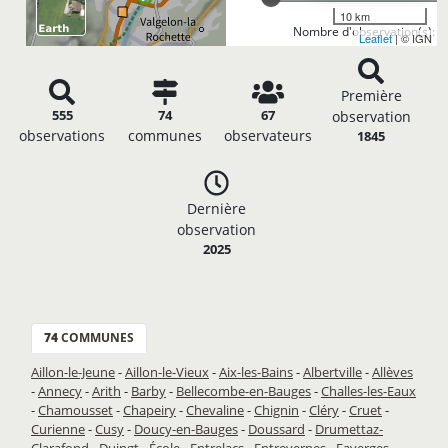
10 km
Nombre d'observation(s): 5
Leaflet
| © IGN
Première
555
74
67
observation
observations
communes
observateurs
1845
Dernière
observation
2025
74
COMMUNES
Aillon-le-Jeune
-
Aillon-le-Vieux
-
Aix-les-Bains
-
Albertville
-
Allèves
-
Annecy
-
Arith
-
Barby
-
Bellecombe-en-Bauges
-
Challes-les-Eaux
-
Chamousset
-
Chapeiry
-
Chevaline
-
Chignin
-
Cléry
-
Cruet
-
Curienne
-
Cusy
-
Doucy-en-Bauges
-
Doussard
-
Drumettaz-
Clarafond
-
Duingt
-
École
-
Entrelacs
-
Entrevernes
-
Faverges-