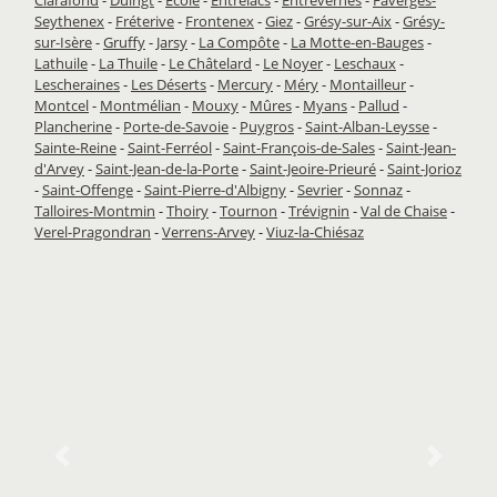
Seythenex
-
Fréterive
-
Frontenex
-
Giez
-
Grésy-sur-Aix
-
Grésy-
sur-Isère
-
Gruffy
-
Jarsy
-
La Compôte
-
La Motte-en-Bauges
-
Lathuile
-
La Thuile
-
Le Châtelard
-
Le Noyer
-
Leschaux
-
Lescheraines
-
Les Déserts
-
Mercury
-
Méry
-
Montailleur
-
Montcel
-
Montmélian
-
Mouxy
-
Mûres
-
Myans
-
Pallud
-
Plancherine
-
Porte-de-Savoie
-
Puygros
-
Saint-Alban-Leysse
-
Sainte-Reine
-
Saint-Ferréol
-
Saint-François-de-Sales
-
Saint-Jean-
d'Arvey
-
Saint-Jean-de-la-Porte
-
Saint-Jeoire-Prieuré
-
Saint-Jorioz
-
Saint-Offenge
-
Saint-Pierre-d'Albigny
-
Sevrier
-
Sonnaz
-
Talloires-Montmin
-
Thoiry
-
Tournon
-
Trévignin
-
Val de Chaise
-
Verel-Pragondran
-
Verrens-Arvey
-
Viuz-la-Chiésaz
Previous
Next