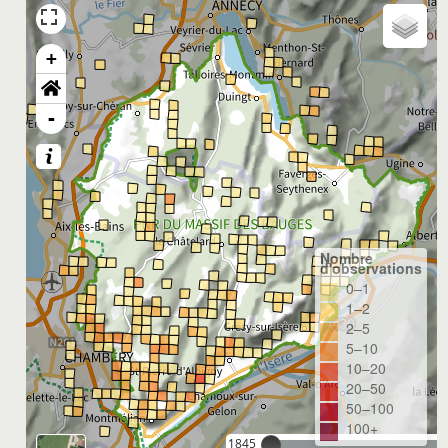
+
-
Nombre
d'observations
0–1
1–2
2–5
5–10
10–20
20–50
50–100
100+
1845