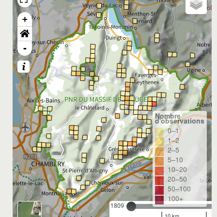
+
-
Nombre
d'observations
0–1
1–2
2–5
5–10
10–20
20–50
50–100
100+
1809
10 km