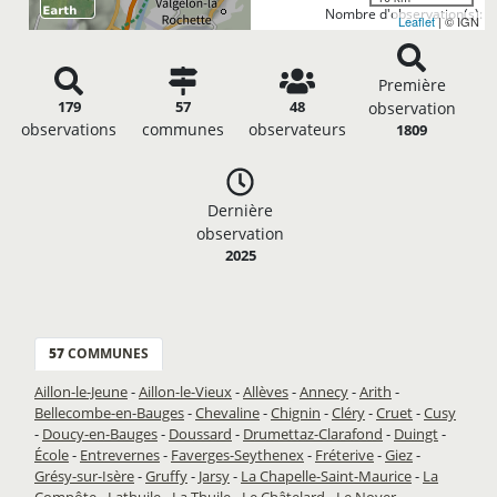
Nombre d'observation(s): 1
Leaflet
| © IGN
Première
179
57
48
observation
observations
communes
observateurs
1809
Dernière
observation
2025
57
COMMUNES
Aillon-le-Jeune
-
Aillon-le-Vieux
-
Allèves
-
Annecy
-
Arith
-
Bellecombe-en-Bauges
-
Chevaline
-
Chignin
-
Cléry
-
Cruet
-
Cusy
-
Doucy-en-Bauges
-
Doussard
-
Drumettaz-Clarafond
-
Duingt
-
École
-
Entrevernes
-
Faverges-Seythenex
-
Fréterive
-
Giez
-
Grésy-sur-Isère
-
Gruffy
-
Jarsy
-
La Chapelle-Saint-Maurice
-
La
Compôte
-
Lathuile
-
La Thuile
-
Le Châtelard
-
Le Noyer
-