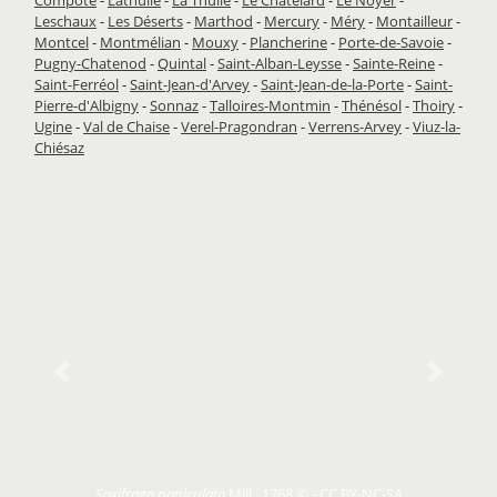
Leschaux
-
Les Déserts
-
Marthod
-
Mercury
-
Méry
-
Montailleur
-
Montcel
-
Montmélian
-
Mouxy
-
Plancherine
-
Porte-de-Savoie
-
Pugny-Chatenod
-
Quintal
-
Saint-Alban-Leysse
-
Sainte-Reine
-
Saint-Ferréol
-
Saint-Jean-d'Arvey
-
Saint-Jean-de-la-Porte
-
Saint-
Pierre-d'Albigny
-
Sonnaz
-
Talloires-Montmin
-
Thénésol
-
Thoiry
-
Ugine
-
Val de Chaise
-
Verel-Pragondran
-
Verrens-Arvey
-
Viuz-la-
Chiésaz
Previous
Next
Saxifraga paniculata
Mill., 1768 © - CC BY-NC-SA